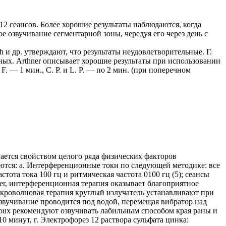
2 сеансов. Более хорошие результаты наблюдаются, когда
 озвучивание сегментарной зоны, чередуя его через день с
и др. утверждают, что результаты неудовлетворительные. Г.
ьных. Arthner описывает хорошие результаты при использовании
 — 1 мин., С. Р. и L. P. — по 2 мин. (при поперечном
ется свойством целого ряда физических факторов
ются: а. Интерференционные токи по следующей методике: все
тота тока 100 гц и ритмическая частота 0100 гц (5); сеансы
ier, интерференционная терапия оказывает благоприятное
Микроволновая терапия круглый излучатель устанавливают при
 Озвучивание проводится под водой, перемещая вибратор над
eroux рекомендуют озвучивать лабильным способом края раны и
0 минут, г. Электрофорез 12 раствора сульфата цинка: