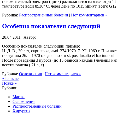
положительный электрод (цинк) располагается на язве, отри
температуре води 8536° С. через день по 1015 минут, всего G12
Рубрика:
Распространенные болезни
|
Нет комментариев »
Особенно показателен следующий
28.04.2011 | Автор:
Особенно показателен следующий пример:
И. Д. В., 30 лет, скрипачка, амб. 274/1970. 7. XI. 1969 г. Пр
поступила 26. I. 1970 г. с диагнозом st. post luxatio et fractura 
После проведения 3 курсов (по 15 сеансов каждый) лечения и
вссстановлена ( 71 в, г).
Рубрика:
Осложнения
|
Нет комментариев »
« Раньше
Позже »
Рубрики
Масаж
Осложнения
Распространенные болезни
Хирургия