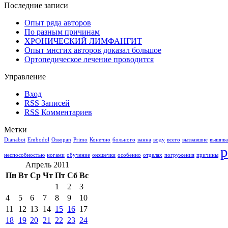
Последние записи
Опыт ряда авторов
По разным причинам
ХРОНИЧЕСКИЙ ЛИМФАНГИТ
Опыт мнсгих авторов доказал большое
Ортопедическое лечение проводится
Управление
Вход
RSS
Записей
RSS
Комментариев
Метки
Dianaboi
Embodol
Ossopan
Primo
Конечно
больного
ванна
воду
всего
вызвавшие
вышив
р
неспособностью
ногами
обучение
окошечки
особенно
отделах
погружения
причины
Апрель 2011
Пн
Вт
Ср
Чт
Пт
Сб
Вс
1
2
3
4
5
6
7
8
9
10
11
12
13
14
15
16
17
18
19
20
21
22
23
24