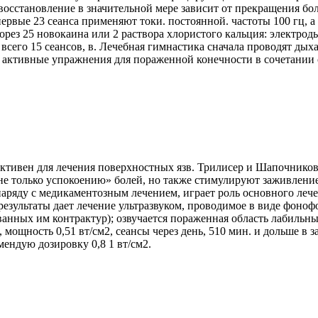
осстановление в значительной мере зависит от прекращения бо
рвые 23 сеанса применяют токи. постоянной. частоты 100 гц, а
форез 25 новокаина или 2 раствора хлористого кальция: электрод
 всего 15 сеансов, в. Лечебная гимнастика сначала проводят д
ют активные упражнения для пораженной конечности в сочетани
ктивен для лечения поверхностных язв. Трилисер и Шапочнико
 не только успокоению» болей, но также стимулируют заживлени
яду с медикаментозным лечением, играет роль основного лечеб
 результаты дает лечение ультразвуком, проводимое в виде фон
ванных им контрактур); озвучается пораженная область лабильн
мощность 0,51 вт/см2, сеансы через день, 510 мин. и дольше в за
ендую дозировку 0,8 1 вт/см2.