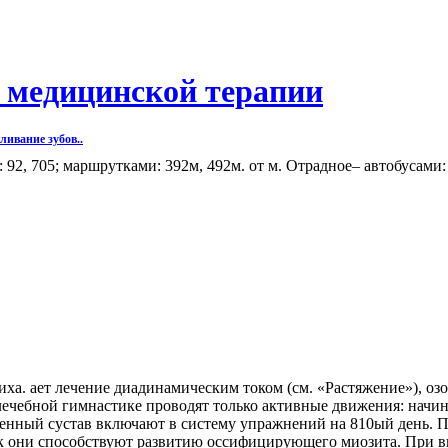
 медицинской терапии
ивание зубов..
 92, 705; маршрутками: 392м, 492м. от м. Отрадное– автобусами:
иха. ает лечение диадинамическим током (см. «Растяжение»), о
ечебной гимнастике проводят только активные движения: начи
ный сустав включают в систему упражнений на 810ый день. При
как они способствуют развитию оссифицирующего миозита. При в