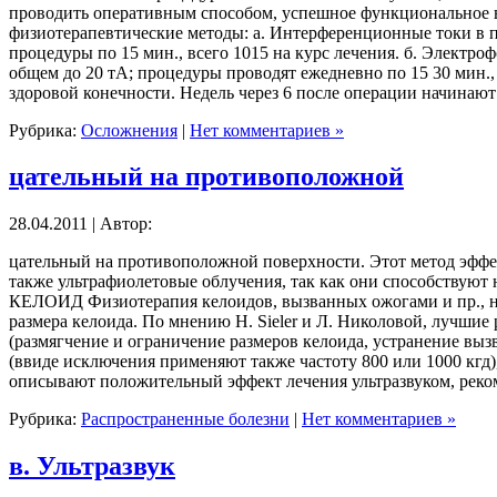
проводить оперативным способом, успешное функциональное в
физиотерапевтические методы: а. Интерференционные токи в пе
процедуры по 15 мин., всего 1015 на курс лечения. б. Электро
общем до 20 тА; процедуры проводят ежедневно по 15 30 мин.,
здоровой конечности. Недель через 6 после операции начина
Рубрика:
Осложнения
|
Нет комментариев »
цательный на противоположной
28.04.2011 | Автор:
цательный на противоположной поверхности. Этот метод эффе
также ультрафиолетовые облучения, так как они способствуют
КЕЛОИД Физиотерапия келоидов, вызванных ожогами и пр., нар
размера келоида. По мнению Н. Sieler и Л. Николовой, лучшие
(размягчение и ограничение размеров келоида, устранение выз
(ввиде исключения применяют также частоту 800 или 1000 кгд), 
описывают положительный эффект лечения ультразвуком, реком
Рубрика:
Распространенные болезни
|
Нет комментариев »
в. Ультразвук