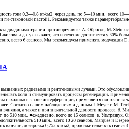
ть тока 0,3—0,8 вт/см2, через день, по 5—10 мин., всего 10—1
 ги-стаконовой пастой1. Рекомендуется также паравертебральное
та диадинамотерапии противоречивые. А. Обросов, М. Steinbach 
Николова и др. указывают, что излечение достигается у 30% бол
но, всего 6 сеансов. Мы рекомендуем применять модуляции D. F.
НА
 вызванных радиевыми и рентгеновыми лучами. Это обусловлива
меньшать боли и стимулировать процессы регенерации. Применя
вы находилась в зоне интерференции; применяется постоянная час
более. Согласно нашим наблюдениям и данным J. Meyer и М. Terr
ли влияния, а также и при значительной давности процесса, б. 
, по 510 мин., ■ежедневно, всего до 15 сеансов, в. Ультразвук.
одолжительность 510 мин., всего 10 20 сеансов, Marques и Desp
ь вазелин; дозировка 0,752 вт/см2, продолжительность сеанса 31