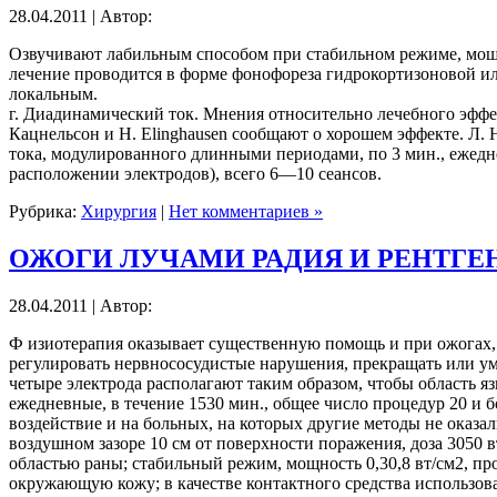
28.04.2011 | Автор:
Озвучивают лабильным способом при стабильном режиме, мощнос
лечение проводится в форме фонофореза гидрокортизоновой или
локальным.
г. Диадинамический ток. Мнения относительно лечебного эффек
Кацнельсон и Н. Elinghausen сообщают о хорошем эффекте. Л. 
тока, модулированного длинными периодами, по 3 мин., ежеднев
расположении электродов), всего 6—10 сеансов.
Рубрика:
Хирургия
|
Нет комментариев »
ОЖОГИ ЛУЧАМИ РАДИЯ И РЕНТГЕ
28.04.2011 | Автор:
Ф изиотерапия оказывает существенную помощь и при ожогах,
регулировать нервнососудистые нарушения, прекращать или у
четыре электрода располагают таким образом, чтобы область яз
ежедневные, в течение 1530 мин., общее число процедур 20 и 
воздействие и на больных, на которых другие методы не оказа
воздушном зазоре 10 см от поверхности поражения, доза 3050 вт
областью раны; стабильный режим, мощность 0,30,8 вт/см2, пр
окружающую кожу; в качестве контактного средства использоват