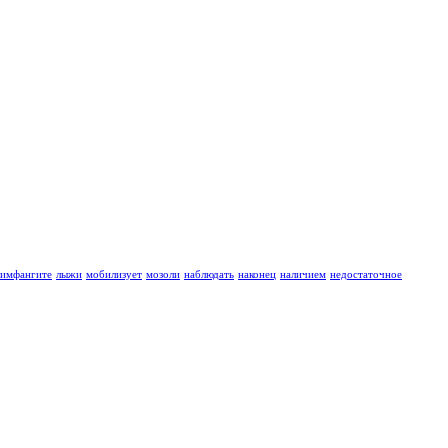
лимфангите
лыжи
мобилизует
мозоли
наблюдать
наконец
наличием
недостаточное