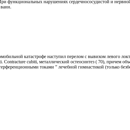
 1 При функциональных нарушениях сердечнососудистой и нервно
 ванн.
и автомобильной катастрофе наступил перелом с вывихом левого л
cubiti. Contracture cubiti, металлический остеосинтез ( 70), причем
нтерференционными токами ” лечебной гимнастикой (только без