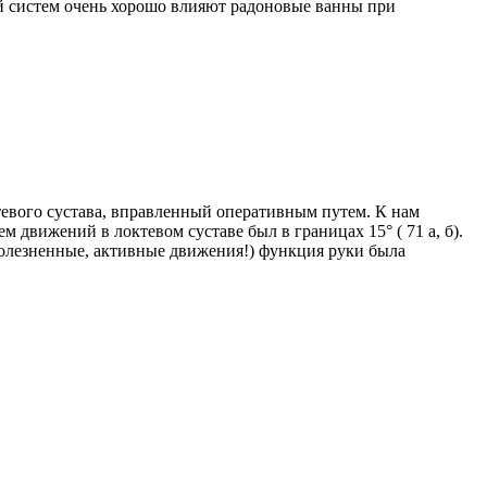
й систем очень хорошо влияют радоновые ванны при
октевого сустава, вправленный оперативным путем. К нам
 объем движений в локтевом суставе был в границах 15° ( 71 а, б).
болезненные, активные движения!) функция руки была