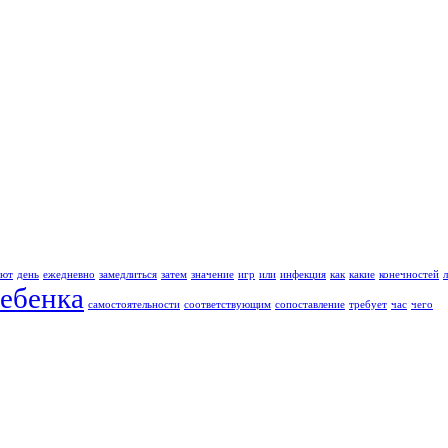
ают
день
ежедневно
замедлиться
затем
значение
игр
или
инфекция
как
какие
конечностей
ебенка
самостоятельности
соответствующим
сопоставление
требует
час
чего