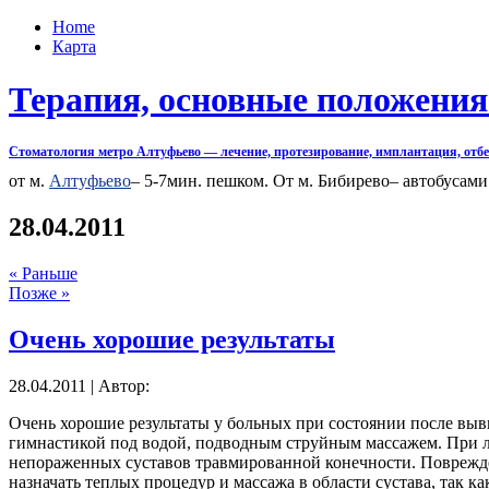
Home
Карта
Терапия, основные положения
Стоматология метро Алтуфьево — лечение, протезирование, имплантация, отбел
от м.
Алтуфьево
– 5-7мин. пешком. От м. Бибирево– автобусами:
28.04.2011
« Раньше
Позже »
Очень хорошие результаты
28.04.2011 | Автор:
Очень хорошие результаты у больных при состоянии после выв
гимнастикой под водой, подводным струйным массажем. При л
непораженных суставов травмированной конечности. Поврежден
назначать теплых процедур и массажа в области сустава, так 