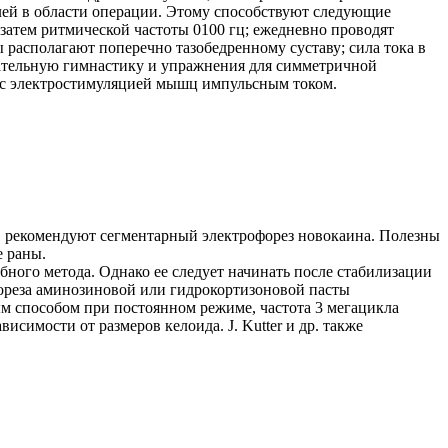
лей в области операции. Этому способствуют следующие
 затем ритмической частоты 0100 гц; ежедневно проводят
ы располагают поперечно тазобедренному суставу; сила тока в
ыхательную гимнастику и упражнения для симметричной
и с электростимуляцией мышц импульсным током.
в рекомендуют сегментарный электрофорез новокаина. Полезны
е раны.
ного метода. Однако ее следует начинать после стабилизации
офореза аминозиновой или гидрокортизоновой пасты
ым способом при постоянном режиме, частота 3 мегацикла
висимости от размеров келоида. J. Kutter и др. также