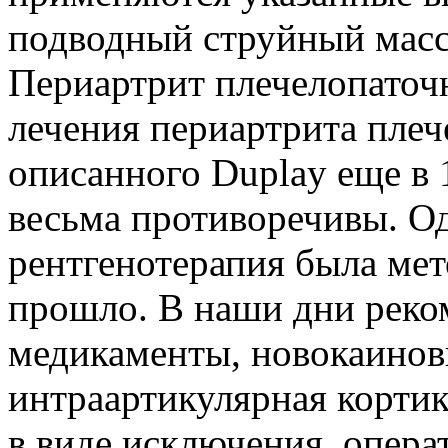
подводный струйный масс
Периартрит плечелопаточ
лечения периартрита плече
описанного Duplay еще в 
весьма противоречивы. Од
рентгенотерапия была мет
прошло. В наши дни реко
медикаменты, новокаинов
интраартикулярная кортик
в виде исключения, опера