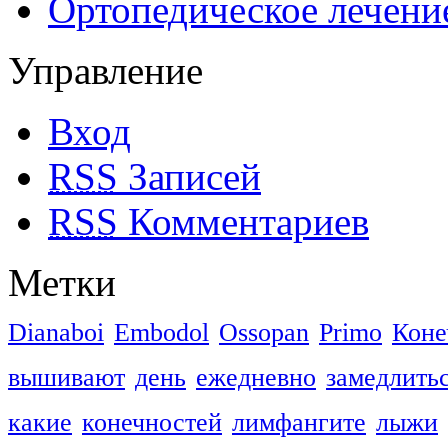
Ортопедическое лечени
Управление
Вход
RSS
Записей
RSS
Комментариев
Метки
Dianaboi
Embodol
Ossopan
Primo
Коне
вышивают
день
ежедневно
замедлить
какие
конечностей
лимфангите
лыжи