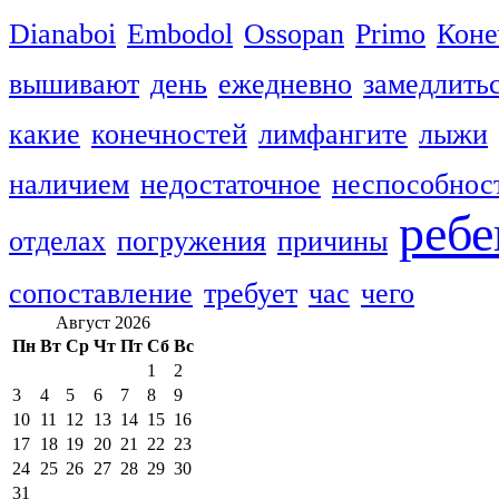
Dianaboi
Embodol
Ossopan
Primo
Коне
вышивают
день
ежедневно
замедлить
какие
конечностей
лимфангите
лыжи
наличием
недостаточное
неспособнос
ребе
отделах
погружения
причины
сопоставление
требует
час
чего
Август 2026
Пн
Вт
Ср
Чт
Пт
Сб
Вс
1
2
3
4
5
6
7
8
9
10
11
12
13
14
15
16
17
18
19
20
21
22
23
24
25
26
27
28
29
30
31