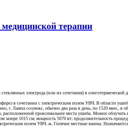
 медицинской терапии
 стеклянных электрода (или их сочетания) в олиготермической 
офорез в сочетании с электрическим полем УВЧ. В области ушиб
но, г. Лампа соллюкс, обычно два раза в день, по 1520 мин., в
и, расположенной проксимальнее места ушиба. Можно облучать и
 зазоре 1015 см; мощность 5070 вт; продолжительность процеду
трическим полем УВЧ. ж. Гопячие местные ванны. Назначаются 