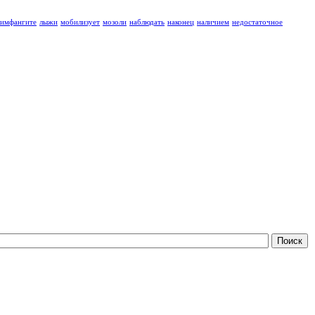
лимфангите
лыжи
мобилизует
мозоли
наблюдать
наконец
наличием
недостаточное