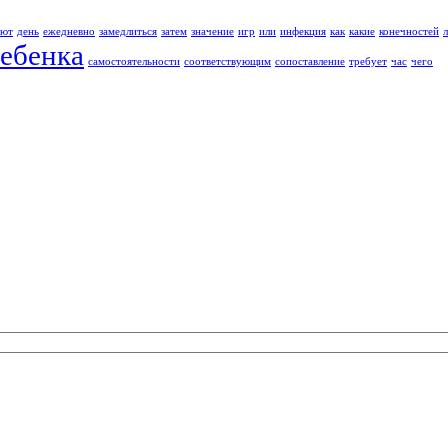
ают
день
ежедневно
замедлиться
затем
значение
игр
или
инфекция
как
какие
конечностей
ебенка
самостоятельности
соответствующим
сопоставление
требует
час
чего