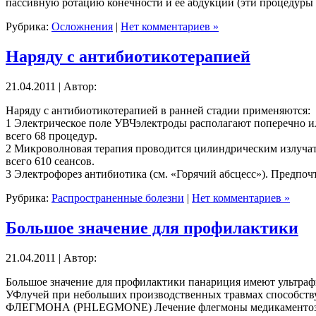
пассивную ротацию конечности и ее абдукции (эти процедуры 
Рубрика:
Осложнения
|
Нет комментариев »
Наряду с антибиотикотерапией
21.04.2011 | Автор:
Наряду с антибиотикотерапией в ранней стадии применяются:
1 Электрическое поле УВЧэлектроды располагают поперечно ил
всего 68 процедур.
2 Микроволновая терапия проводится цилиндрическим излучател
всего 610 сеансов.
3 Электрофорез антибиотика (см. «Горячий абсцесс»). Предпоч
Рубрика:
Распространенные болезни
|
Нет комментариев »
Большое значение для профилактики
21.04.2011 | Автор:
Большое значение для профилактики панариция имеют ультрафи
УФлучей при небольших производственных травмах способст
ФЛЕГМОНА (PHLEGMONE) Лечение флегмоны медикаментозное, ф