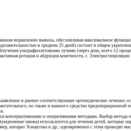
ивном вправлении вывиха, обусловливая максимальное функцион
должительностью в среднем 25 дней) состоит в общем укрепле
лучения ультрафиолетовыми лучами (через день, всего 12 проце
 активная ротация и абдукция конечности, г. Электростимуляц
ыявление и раннее соответствующее ортопедическое лечение; ес
омогательного, но также и важного средства предоперационной 
я.
ся консервативными и оперативными методами. Выбор метода о
укционные шины) используются для лечения детей, которые още 
ер, аппарат Хонаусека и др.; одновременно с этим проводят ма