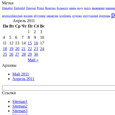
Метки
Dianaboi
Embodol
Ossopan
Primo
Конечно
больного
ванна
воду
всего
вызвавшие
вышив
р
неспособностью
ногами
обучение
окошечки
особенно
отделах
погружения
причины
Апрель 2011
Пн
Вт
Ср
Чт
Пт
Сб
Вс
1
2
3
4
5
6
7
8
9
10
11
12
13
14
15
16
17
18
19
20
21
22
23
24
25
26
27
28
29
30
Май »
Архивы
Май 2011
Апрель 2011
Ссылки
Sitemap1
Sitemap2
Sitemap3