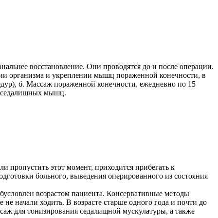
альнее восстановление. Они проводятся до и после операции.
нии организма и укреплении мышц пораженной конечности, в
дур), б. Массаж пораженной конечности, ежедневно по 15
ии седалищных мышц.
ли пропустить этот момент, приходится прибегать к
подготовки больного, выведения оперированного из состояния
бусловлен возрастом пациента. Консервативные методы
не начали ходить. В возрасте старше одного года и почти до
ссаж для тонизирования седалищной мускулатуры, а также