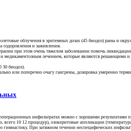
иолетовые облучения в эритемных дозах (45 биодоз) раны и ок
 оздоровления и заживления.
 при этом очень тяжелом заболевании помочь ликвидации и
м и медикаментозным лечением, которые являются решающими и
 30 биодоз).
ально или поперечно очагу гангрены, дозировка умеренно терми
льных
леоперационных инфильтратах можно с хорошими результатами 
, всего 10 12 процедур), озокеритовые аппликации (температура
ебную гимнастику. При затяжном течении неспецифических инфиль