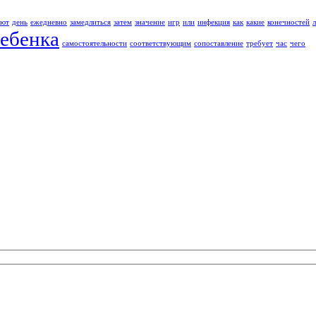
ают
день
ежедневно
замедлиться
затем
значение
игр
или
инфекция
как
какие
конечностей
ебенка
самостоятельности
соответствующим
сопоставление
требует
час
чего