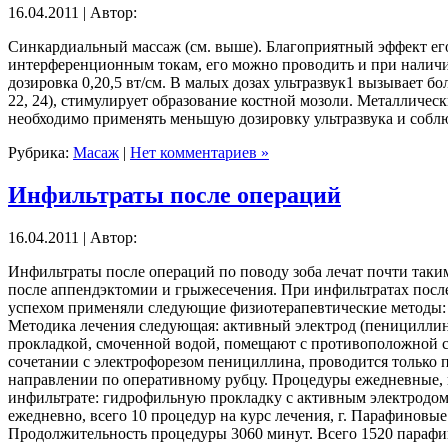
16.04.2011 | Автор:
Синкардиальный массаж (см. выше). Благоприятный эффект его
интерференционным токам, его можно проводить и при наличии 
дозировка 0,20,5 вт/см. В малых дозах ультразвук1 вызывает б
22, 24), стимулирует образование костной мозоли. Металличес
необходимо применять меньшую дозировку ультразвука и собл
Рубрика:
Масаж
|
Нет комментариев »
Инфильтраты после операций
16.04.2011 | Автор:
Инфильтраты после операций по поводу зоба лечат почти таки
после аппендэктомии и грыжесечения. При инфильтратах после
успехом применяли следующие физиотерапевтические методы: 
Методика лечения следующая: активный электрод (пенициллин
прокладкой, смоченной водой, помещают с противоположной ст
сочетании с электрофорезом пенициллина, проводится только 
направлении по оперативному рубцу. Процедуры ежедневные, в 
инфильтрате: гидрофильную прокладку с активным электродом р
ежедневно, всего 10 процедур на курс лечения, г. Парафиновы
Продолжительность процедуры 3060 минут. Всего 1520 парафи