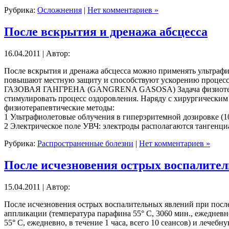
Рубрика:
Осложнения
|
Нет комментариев »
После вскрытия и дренажа абсцесса
16.04.2011 | Автор:
После вскрытия и дренажа абсцесса можно применять ультраф
повышают местную защиту и способствуют ускорению процесса
ГАЗОВАЯ ГАНГРЕНА (GANGRENA GASOSA) Задача физиотерапии
стимулировать процесс оздоровления. Наряду с хирургически
физиотерапевтические методы:
1 Ультрафиолетовые облучения в гиперэритемной дозировке (10
2 Электрическое поле УВЧ: электроды располагаются тангенци
Рубрика:
Распространенные болезни
|
Нет комментариев »
После исчезновения острых воспалите
15.04.2011 | Автор:
После исчезновения острых воспалительных явлений при пос
аппликации (температура парафина 55° С, 3060 мин., ежедневно
55° С, ежедневно, в течение 1 часа, всего 10 сеансов) и леч