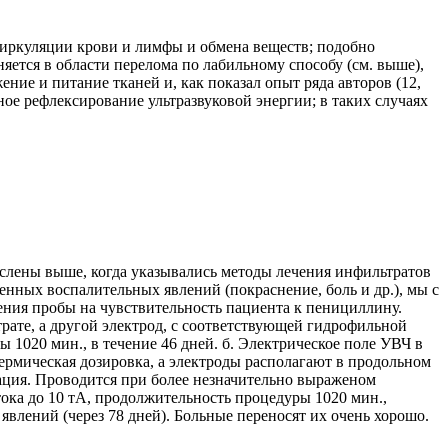
циркуляции крови и лимфы и обмена веществ; подобно
яется в области перелома по лабильному способу (см. выше),
ние и питание тканей и, как показал опыт ряда авторов (12,
ое рефлексирование ультразвуковой энергии; в таких случаях
слены выше, когда указывались методы лечения инфильтратов
нных воспалительных явлений (покраснение, боль и др.), мы с
ния пробы на чувствительность пациента к пенициллину.
ате, а другой электрод, с соответствующей гидрофильной
1020 мин., в течение 46 дней. б. Электрическое поле УВЧ в
ермическая дозировка, а электроды располагают в продольном
зация. Проводится при более незначительно выраженом
ока до 10 тА, продолжительность процедуры 1020 мин.,
влений (через 78 дней). Больные переносят их очень хорошо.