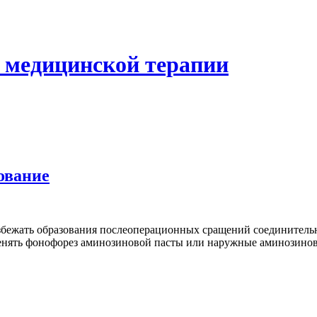
 медицинской терапии
ование
збежать образования послеоперационных сращений соединительн
менять фонофорез аминозиновой пасты или наружные аминозино