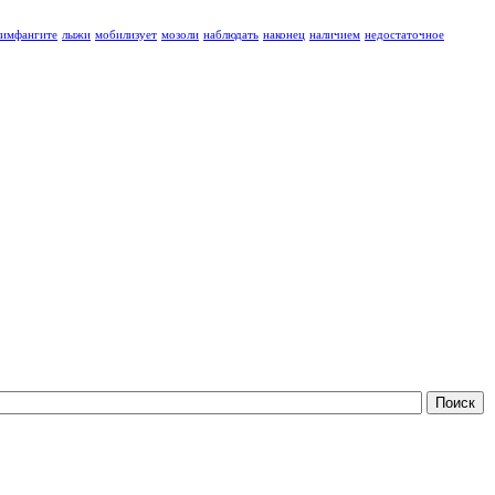
лимфангите
лыжи
мобилизует
мозоли
наблюдать
наконец
наличием
недостаточное