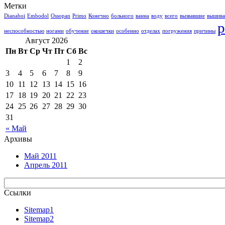
Метки
Dianaboi
Embodol
Ossopan
Primo
Конечно
больного
ванна
воду
всего
вызвавшие
вышив
р
неспособностью
ногами
обучение
окошечки
особенно
отделах
погружения
причины
Август 2026
Пн
Вт
Ср
Чт
Пт
Сб
Вс
1
2
3
4
5
6
7
8
9
10
11
12
13
14
15
16
17
18
19
20
21
22
23
24
25
26
27
28
29
30
31
« Май
Архивы
Май 2011
Апрель 2011
Ссылки
Sitemap1
Sitemap2