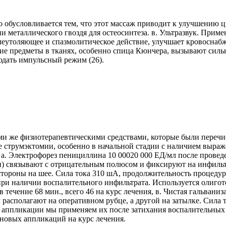
 обусловливается тем, что этот массаж приводит к улучшению 
металлического гвоздя для остеосинтеза. в. Ультразвук. Примен
олеутоляющее и спазмолитическое действие, улучшает кровоснабже
кие предметы в тканях, особенно спица Кюнчера, вызывают сильн
юдать импульсный режим (26).
ми же физиотерапевтическими средствами, которые были перечи
 струмэктомии, особенно в начальной стадии с наличием выраже
а. Электрофорез пенициллина 10 00020 000 ЕД/мл после проведе
) связывают с отрицательным полюсом и фиксируют на инфильтр
ороны на шее. Сила тока 310 шА, продолжительность процедуры 
при наличии воспалительного инфильтрата. Используется олигот
течение 68 мин., всего 46 на курс лечения, в. Чистая гальвани
асполагают на оперативном рубце, а другой на затылке. Сила т
е аппликации мы применяем их после затихания воспалительных я
новых аппликаций на курс лечения.